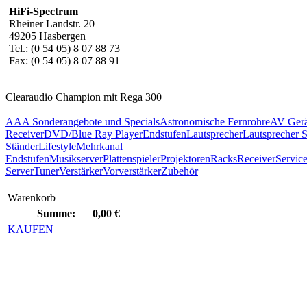
HiFi-Spectrum
Rheiner Landstr. 20
49205 Hasbergen
Tel.: (0 54 05) 8 07 88 73
Fax: (0 54 05) 8 07 88 91
Clearaudio Champion mit Rega 300
AAA Sonderangebote und Specials
Astronomische Fernrohre
AV Gerä
Receiver
DVD/Blue Ray Player
Endstufen
Lautsprecher
Lautsprecher 
Ständer
Lifestyle
Mehrkanal
Endstufen
Musikserver
Plattenspieler
Projektoren
Racks
Receiver
Servic
Server
Tuner
Verstärker
Vorverstärker
Zubehör
Warenkorb
Summe:
0,00 €
KAUFEN