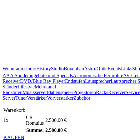
Wohnraumstudio
History
Studio
Boxenbau
Astro-Optic
Events
Links
Sho
AAA Sonderangebote und Specials
Astronomische Fernrohre
AV Gerä
Receiver
DVD/Blue Ray Player
Endstufen
Lautsprecher
Lautsprecher 
Ständer
Lifestyle
Mehrkanal
Endstufen
Musikserver
Plattenspieler
Projektoren
Racks
Receiver
Servic
Server
Tuner
Verstärker
Vorverstärker
Zubehör
Warenkorb
CR
1x
2.500,00 €
Romulus
Summe:
2.500,00 €
KAUFEN