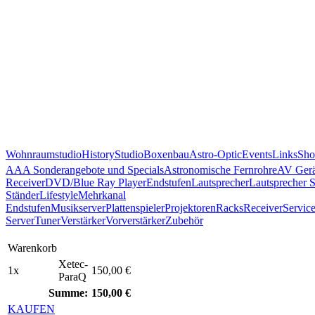
Wohnraumstudio
History
Studio
Boxenbau
Astro-Optic
Events
Links
Sho
AAA Sonderangebote und Specials
Astronomische Fernrohre
AV Gerä
Receiver
DVD/Blue Ray Player
Endstufen
Lautsprecher
Lautsprecher 
Ständer
Lifestyle
Mehrkanal
Endstufen
Musikserver
Plattenspieler
Projektoren
Racks
Receiver
Servic
Server
Tuner
Verstärker
Vorverstärker
Zubehör
Warenkorb
Xetec-
1x
150,00 €
ParaQ
Summe:
150,00 €
KAUFEN