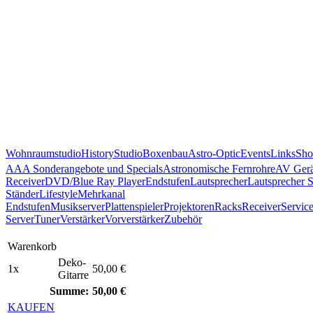
Wohnraumstudio
History
Studio
Boxenbau
Astro-Optic
Events
Links
Sho
AAA Sonderangebote und Specials
Astronomische Fernrohre
AV Gerä
Receiver
DVD/Blue Ray Player
Endstufen
Lautsprecher
Lautsprecher 
Ständer
Lifestyle
Mehrkanal
Endstufen
Musikserver
Plattenspieler
Projektoren
Racks
Receiver
Servic
Server
Tuner
Verstärker
Vorverstärker
Zubehör
Warenkorb
Deko-
1x
50,00 €
Gitarre
Summe:
50,00 €
KAUFEN