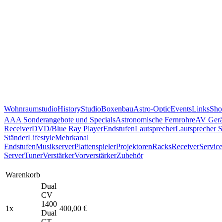
Wohnraumstudio
History
Studio
Boxenbau
Astro-Optic
Events
Links
Sho
AAA Sonderangebote und Specials
Astronomische Fernrohre
AV Gerä
Receiver
DVD/Blue Ray Player
Endstufen
Lautsprecher
Lautsprecher 
Ständer
Lifestyle
Mehrkanal
Endstufen
Musikserver
Plattenspieler
Projektoren
Racks
Receiver
Servic
Server
Tuner
Verstärker
Vorverstärker
Zubehör
Warenkorb
Dual
CV
1400
1x
400,00 €
Dual
CT