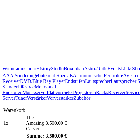
Wohnraumstudio
History
Studio
Boxenbau
Astro-Optic
Events
Links
Sho
AAA Sonderangebote und Specials
Astronomische Fernrohre
AV Gerä
Receiver
DVD/Blue Ray Player
Endstufen
Lautsprecher
Lautsprecher 
Ständer
Lifestyle
Mehrkanal
Endstufen
Musikserver
Plattenspieler
Projektoren
Racks
Receiver
Servic
Server
Tuner
Verstärker
Vorverstärker
Zubehör
Warenkorb
The
1x
Amazing
3.500,00 €
Carver
Summe:
3.500,00 €