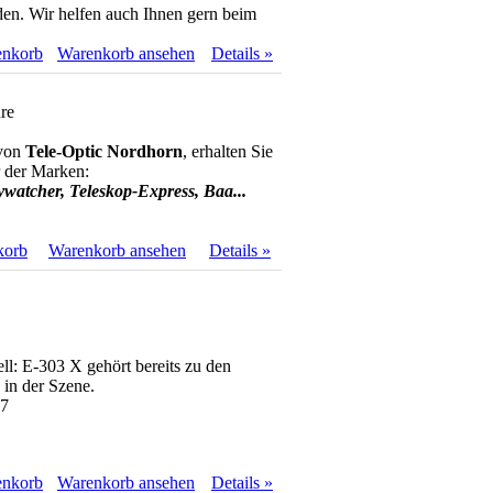
n. Wir helfen auch Ihnen gern beim
enkorb
Warenkorb ansehen
Details »
re
 von
Tele-Optic Nordhorn
, erhalten Sie
r der Marken:
ywatcher, Teleskop-Express, Baa...
korb
Warenkorb ansehen
Details »
l: E-303 X gehört bereits zu den
 in der Szene.
87
enkorb
Warenkorb ansehen
Details »