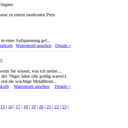
Eleganz
asse zu einem moderaten Preis
n einer Aufspannung gef...
renkorb
Warenkorb ansehen
Details »
05
wenn Sie wissen, was ich meine....
er 70iger Jahre (die goldig waren!)
 erst die wuchtige Metallfront...
nkorb
Warenkorb ansehen
Details »
|
15
|
16
|
17
|
18
|
19
|
20
|
21
|
22
|
23
|