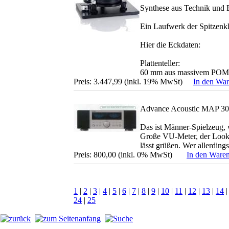
Synthese aus Technik und 
Ein Laufwerk der Spitzenkl
Hier die Eckdaten:
Plattenteller:
60 mm aus massivem POM i
Preis: 3.447,99 (inkl. 19% MwSt)
In den Wa
Advance Acoustic MAP 3
Das ist Männer-Spielzeug, 
Große VU-Meter, der Look d
lässt grüßen. Wer allerdings
Preis: 800,00 (inkl. 0% MwSt)
In den Ware
1
|
2
|
3
|
4
|
5
|
6
|
7
|
8
|
9
|
10
|
11
|
12
|
13
|
14
24
|
25