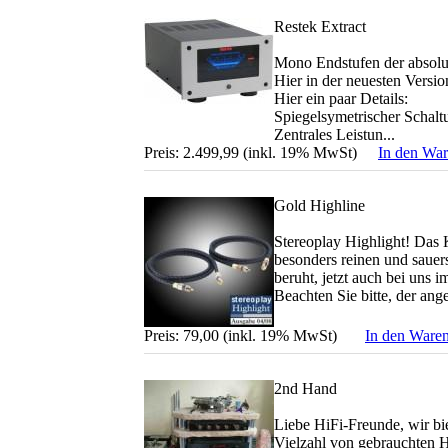
Restek Extract
Mono Endstufen der absolu
Hier in der neuesten Versi
Hier ein paar Details:
Spiegelsymetrischer Schal
Zentrales Leistun...
Preis: 2.499,99 (inkl. 19% MwSt)
In den Wa
Gold Highline
Stereoplay Highlight! Das 
besonders reinen und saue
beruht, jetzt auch bei uns i
Beachten Sie bitte, der an
Preis: 79,00 (inkl. 19% MwSt)
In den Ware
2nd Hand
Liebe HiFi-Freunde, wir bi
Vielzahl von gebrauchten H