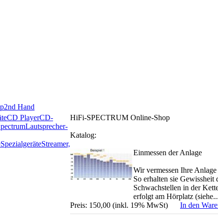
p
2nd Hand
te
CD Player
CD-
HiFi-SPECTRUM Online-Shop
Spectrum
Lautsprecher-
Katalog:
e
Spezialgeräte
Streamer,
Einmessen der Anlage
Wir vermessen Ihre Anlage
So erhalten sie Gewissheit
Schwachstellen in der Kett
erfolgt am Hörplatz (siehe..
Preis: 150,00 (inkl. 19% MwSt)
In den War