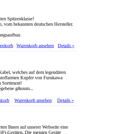
ten Spitzenklasse!
on, vom bekannten deutschen Hersteller.
tungsaufbau
renkorb
Warenkorb ansehen
Details »
Kabel, welches auf dem legendären
rstoffarmen Kupfer von Furukawa
m Sortiment!
gegebene g&uum...
nkorb
Warenkorb ansehen
Details »
eten Ihnen auf unserer Webseite eine
iFi-Geräten. Die meisten Geräte