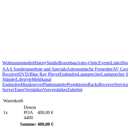
Wohnraumstudio
History
Studio
Boxenbau
Astro-Optic
Events
Links
Sho
AAA Sonderangebote und Specials
Astronomische Fernrohre
AV Gerä
Receiver
DVD/Blue Ray Player
Endstufen
Lautsprecher
Lautsprecher 
Ständer
Lifestyle
Mehrkanal
Endstufen
Musikserver
Plattenspieler
Projektoren
Racks
Receiver
Servic
Server
Tuner
Verstärker
Vorverstärker
Zubehör
Warenkorb
Denon
1x
POA
400,00 €
4400
Summe:
400,00 €