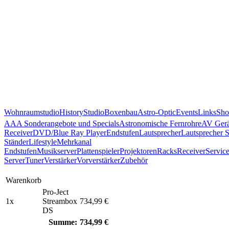
Wohnraumstudio
History
Studio
Boxenbau
Astro-Optic
Events
Links
Sho
AAA Sonderangebote und Specials
Astronomische Fernrohre
AV Gerä
Receiver
DVD/Blue Ray Player
Endstufen
Lautsprecher
Lautsprecher 
Ständer
Lifestyle
Mehrkanal
Endstufen
Musikserver
Plattenspieler
Projektoren
Racks
Receiver
Servic
Server
Tuner
Verstärker
Vorverstärker
Zubehör
Warenkorb
Pro-Ject
1x
Streambox
734,99 €
DS
Summe:
734,99 €