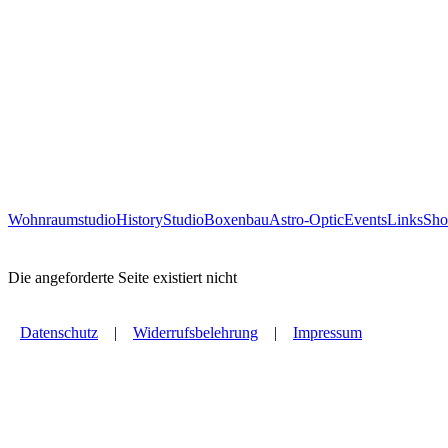
Wohnraumstudio
History
Studio
Boxenbau
Astro-Optic
Events
Links
Sho
Die angeforderte Seite existiert nicht
Datenschutz
|
Widerrufsbelehrung
|
Impressum