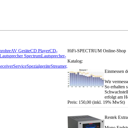
nrohre
AV Geräte
CD Player
CD-
HiFi-SPECTRUM Online-Shop
Lautsprecher Spectrum
Lautsprecher-
Katalog:
eceiver
Service
Spezialgeräte
Streamer,
Einmessen d
Wir vermesse
So erhalten 
Schwachstell
erfolgt am Hö
Preis: 150,00 (inkl. 19% MwSt)
Restek Extra
Mono Endstuf