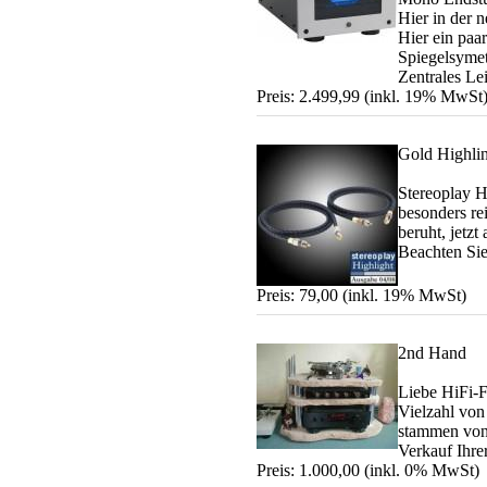
Hier in der 
Hier ein paar
Spiegelsymet
Zentrales Lei
Preis: 2.499,99 (inkl. 19% MwSt
Gold Highli
Stereoplay H
besonders r
beruht, jetzt
Beachten Sie
Preis: 79,00 (inkl. 19% MwSt)
2nd Hand
Liebe HiFi-F
Vielzahl von
stammen von
Verkauf Ihrer
Preis: 1.000,00 (inkl. 0% MwSt)