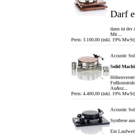
Darf e
dann ist der
Mit ...
Preis: 3.100,00 (inkl. 19% MwSt
Acoustic So
Solid Machi
Höhenverstel
Fußkonstrukt
Au&sz...
Preis: 4.400,00 (inkl. 19% MwSt
Acoustic So
Synthese au
Ein Laufwerk