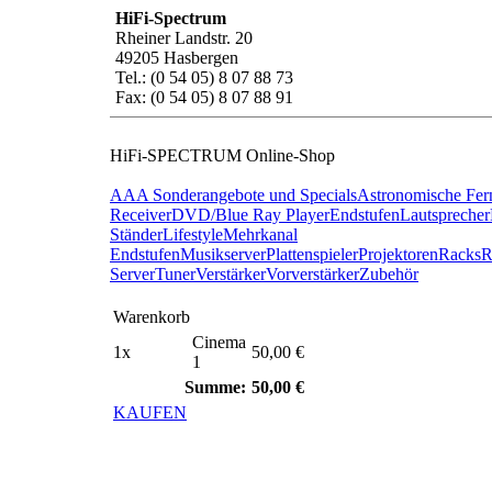
HiFi-Spectrum
Rheiner Landstr. 20
49205 Hasbergen
Tel.: (0 54 05) 8 07 88 73
Fax: (0 54 05) 8 07 88 91
HiFi-SPECTRUM Online-Shop
AAA Sonderangebote und Specials
Astronomische Fer
Receiver
DVD/Blue Ray Player
Endstufen
Lautsprecher
Ständer
Lifestyle
Mehrkanal
Endstufen
Musikserver
Plattenspieler
Projektoren
Racks
R
Server
Tuner
Verstärker
Vorverstärker
Zubehör
Warenkorb
Cinema
1x
50,00 €
1
Summe:
50,00 €
KAUFEN