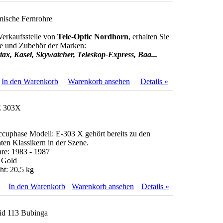
ische Fernrohre
Verkaufsstelle von
Tele-Optic Nordhorn
, erhalten Sie
re und Zubehör der Marken:
tax, Kasei, Skywatcher, Teleskop-Express, Baa...
In den Warenkorb
Warenkorb ansehen
Details »
E 303X
cuphase Modell: E-303 X gehört bereits zu den
ten Klassikern in der Szene.
re: 1983 - 1987
 Gold
t: 20,5 kg
In den Warenkorb
Warenkorb ansehen
Details »
lid 113 Bubinga