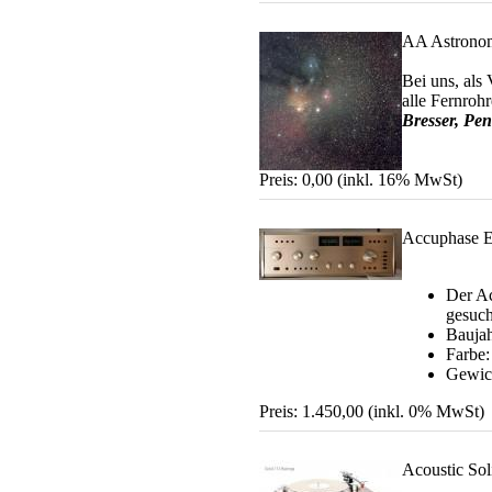
AA Astronom
Bei uns, als 
alle Fernroh
Bresser, Pen
Preis: 0,00 (inkl. 16% MwSt)
Accuphase 
Der Ac
gesuch
Baujah
Farbe:
Gewich
Preis: 1.450,00 (inkl. 0% MwSt)
Acoustic So