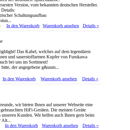
neuesten Version, vom bekannten deutschen Hersteller.
 Details:
rischer Schaltungsaufbau
stun...
)
In den Warenkorb
Warenkorb ansehen
Details »
ne
ighlight! Das Kabel, welches auf dem legendären
einen und sauerstoffarmen Kupfer von Furukawa
 auch bei uns im Sortiment!
 bitte, der angegebene g&uum...
In den Warenkorb
Warenkorb ansehen
Details »
reunde, wir bieten Ihnen auf unserer Webseite eine
 gebrauchten HiFi-Geräten. Die meisten Geräte
 unseren Kunden. Wir helfen auch Ihnen gern beim
 Alt...
In den Warenkorb
Warenkorb ansehen
Details »