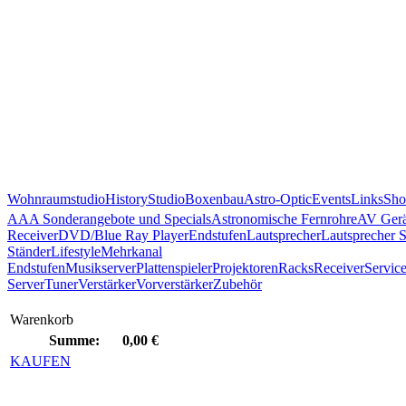
Wohnraumstudio
History
Studio
Boxenbau
Astro-Optic
Events
Links
Sho
AAA Sonderangebote und Specials
Astronomische Fernrohre
AV Gerä
Receiver
DVD/Blue Ray Player
Endstufen
Lautsprecher
Lautsprecher 
Ständer
Lifestyle
Mehrkanal
Endstufen
Musikserver
Plattenspieler
Projektoren
Racks
Receiver
Servic
Server
Tuner
Verstärker
Vorverstärker
Zubehör
Warenkorb
Summe:
0,00 €
KAUFEN