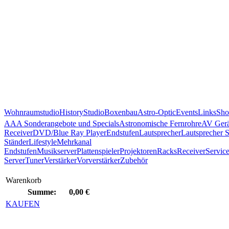
Wohnraumstudio
History
Studio
Boxenbau
Astro-Optic
Events
Links
Sho
AAA Sonderangebote und Specials
Astronomische Fernrohre
AV Gerä
Receiver
DVD/Blue Ray Player
Endstufen
Lautsprecher
Lautsprecher 
Ständer
Lifestyle
Mehrkanal
Endstufen
Musikserver
Plattenspieler
Projektoren
Racks
Receiver
Servic
Server
Tuner
Verstärker
Vorverstärker
Zubehör
Warenkorb
Summe:
0,00 €
KAUFEN