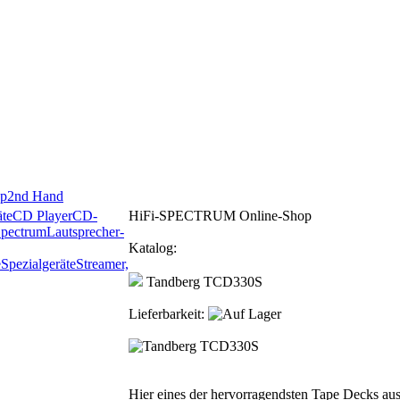
p
2nd Hand
te
CD Player
CD-
HiFi-SPECTRUM Online-Shop
Spectrum
Lautsprecher-
Katalog:
e
Spezialgeräte
Streamer,
Tandberg TCD330S
Lieferbarkeit:
Hier eines der hervorragendsten Tape Decks aus 