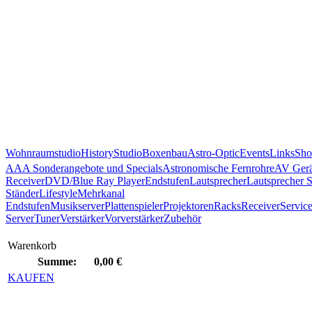
Wohnraumstudio
History
Studio
Boxenbau
Astro-Optic
Events
Links
Sho
AAA Sonderangebote und Specials
Astronomische Fernrohre
AV Gerä
Receiver
DVD/Blue Ray Player
Endstufen
Lautsprecher
Lautsprecher 
Ständer
Lifestyle
Mehrkanal
Endstufen
Musikserver
Plattenspieler
Projektoren
Racks
Receiver
Servic
Server
Tuner
Verstärker
Vorverstärker
Zubehör
Warenkorb
Summe:
0,00 €
KAUFEN