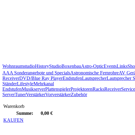
Wohnraumstudio
History
Studio
Boxenbau
Astro-Optic
Events
Links
Sho
AAA Sonderangebote und Specials
Astronomische Fernrohre
AV Gerä
Receiver
DVD/Blue Ray Player
Endstufen
Lautsprecher
Lautsprecher 
Ständer
Lifestyle
Mehrkanal
Endstufen
Musikserver
Plattenspieler
Projektoren
Racks
Receiver
Servic
Server
Tuner
Verstärker
Vorverstärker
Zubehör
Warenkorb
Summe:
0,00 €
KAUFEN