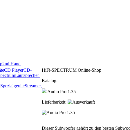
p
2nd Hand
te
CD Player
CD-
HiFi-SPECTRUM Online-Shop
Spectrum
Lautsprecher-
Katalog:
e
Spezialgeräte
Streamer,
Audio Pro 1.35
Lieferbarkeit:
Dieser Subwoofer gehört zu den besten Subwoo