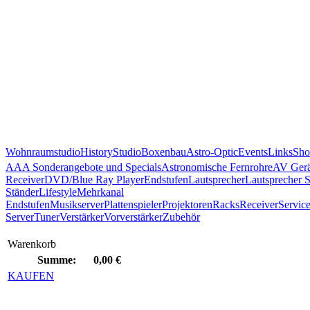
Wohnraumstudio
History
Studio
Boxenbau
Astro-Optic
Events
Links
Sho
AAA Sonderangebote und Specials
Astronomische Fernrohre
AV Gerä
Receiver
DVD/Blue Ray Player
Endstufen
Lautsprecher
Lautsprecher 
Ständer
Lifestyle
Mehrkanal
Endstufen
Musikserver
Plattenspieler
Projektoren
Racks
Receiver
Servic
Server
Tuner
Verstärker
Vorverstärker
Zubehör
Warenkorb
Summe:
0,00 €
KAUFEN