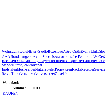
Wohnraumstudio
History
Studio
Boxenbau
Astro-Optic
Events
Links
Sho
AAA Sonderangebote und Specials
Astronomische Fernrohre
AV Gerä
Receiver
DVD/Blue Ray Player
Endstufen
Lautsprecher
Lautsprecher 
Ständer
Lifestyle
Mehrkanal
Endstufen
Musikserver
Plattenspieler
Projektoren
Racks
Receiver
Servic
Server
Tuner
Verstärker
Vorverstärker
Zubehör
Warenkorb
Summe:
0,00 €
KAUFEN