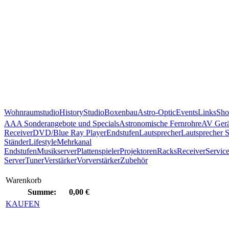
Wohnraumstudio
History
Studio
Boxenbau
Astro-Optic
Events
Links
Sho
AAA Sonderangebote und Specials
Astronomische Fernrohre
AV Gerä
Receiver
DVD/Blue Ray Player
Endstufen
Lautsprecher
Lautsprecher 
Ständer
Lifestyle
Mehrkanal
Endstufen
Musikserver
Plattenspieler
Projektoren
Racks
Receiver
Servic
Server
Tuner
Verstärker
Vorverstärker
Zubehör
Warenkorb
Summe:
0,00 €
KAUFEN