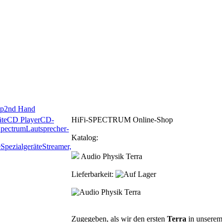
p
2nd Hand
te
CD Player
CD-
HiFi-SPECTRUM Online-Shop
Spectrum
Lautsprecher-
Katalog:
e
Spezialgeräte
Streamer,
Audio Physik Terra
Lieferbarkeit:
Zugegeben, als wir den ersten
Terra
in unserem