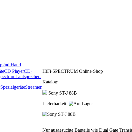
p
2nd Hand
te
CD Player
CD-
HiFi-SPECTRUM Online-Shop
Spectrum
Lautsprecher-
Katalog:
e
Spezialgeräte
Streamer,
Sony ST-J 88B
Lieferbarkeit:
Nur ausgesuchte Bauteile wie Dual Gate Transis