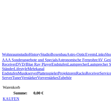
Wohnraumstudio
History
Studio
Boxenbau
Astro-Optic
Events
Links
Sho
AAA Sonderangebote und Specials
Astronomische Fernrohre
AV Gerä
Receiver
DVD/Blue Ray Player
Endstufen
Lautsprecher
Lautsprecher 
Ständer
Lifestyle
Mehrkanal
Endstufen
Musikserver
Plattenspieler
Projektoren
Racks
Receiver
Servic
Server
Tuner
Verstärker
Vorverstärker
Zubehör
Warenkorb
Summe:
0,00 €
KAUFEN