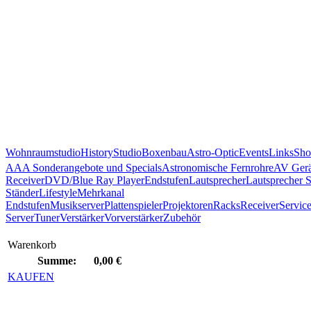
Wohnraumstudio
History
Studio
Boxenbau
Astro-Optic
Events
Links
Sho
AAA Sonderangebote und Specials
Astronomische Fernrohre
AV Gerä
Receiver
DVD/Blue Ray Player
Endstufen
Lautsprecher
Lautsprecher 
Ständer
Lifestyle
Mehrkanal
Endstufen
Musikserver
Plattenspieler
Projektoren
Racks
Receiver
Servic
Server
Tuner
Verstärker
Vorverstärker
Zubehör
Warenkorb
Summe:
0,00 €
KAUFEN