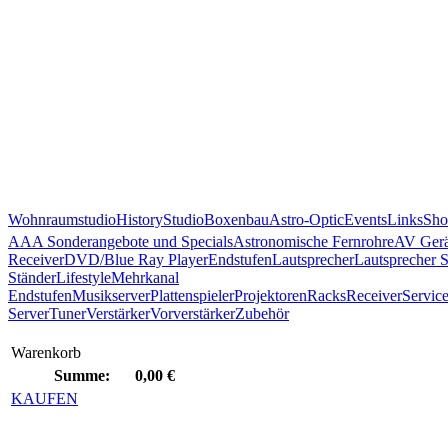
Wohnraumstudio
History
Studio
Boxenbau
Astro-Optic
Events
Links
Sho
AAA Sonderangebote und Specials
Astronomische Fernrohre
AV Gerä
Receiver
DVD/Blue Ray Player
Endstufen
Lautsprecher
Lautsprecher 
Ständer
Lifestyle
Mehrkanal
Endstufen
Musikserver
Plattenspieler
Projektoren
Racks
Receiver
Servic
Server
Tuner
Verstärker
Vorverstärker
Zubehör
Warenkorb
Summe:
0,00 €
KAUFEN