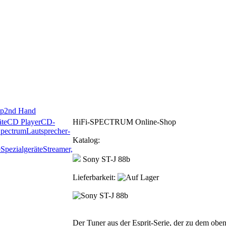
p
2nd Hand
te
CD Player
CD-
HiFi-SPECTRUM Online-Shop
Spectrum
Lautsprecher-
Katalog:
e
Spezialgeräte
Streamer,
Sony ST-J 88b
Lieferbarkeit:
Der Tuner aus der Esprit-Serie, der zu dem oben