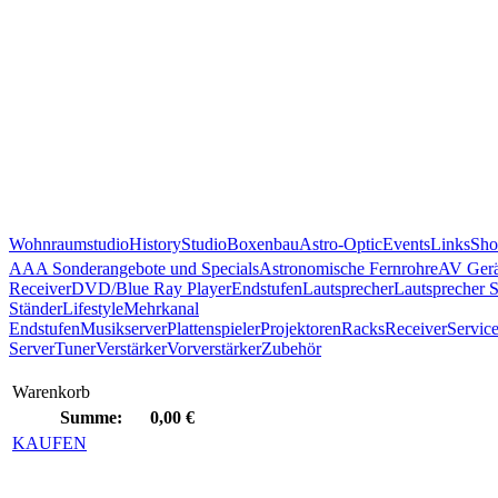
Wohnraumstudio
History
Studio
Boxenbau
Astro-Optic
Events
Links
Sho
AAA Sonderangebote und Specials
Astronomische Fernrohre
AV Gerä
Receiver
DVD/Blue Ray Player
Endstufen
Lautsprecher
Lautsprecher 
Ständer
Lifestyle
Mehrkanal
Endstufen
Musikserver
Plattenspieler
Projektoren
Racks
Receiver
Servic
Server
Tuner
Verstärker
Vorverstärker
Zubehör
Warenkorb
Summe:
0,00 €
KAUFEN