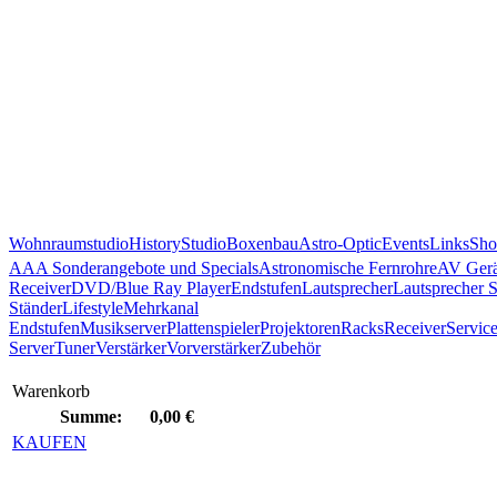
Wohnraumstudio
History
Studio
Boxenbau
Astro-Optic
Events
Links
Sho
AAA Sonderangebote und Specials
Astronomische Fernrohre
AV Gerä
Receiver
DVD/Blue Ray Player
Endstufen
Lautsprecher
Lautsprecher 
Ständer
Lifestyle
Mehrkanal
Endstufen
Musikserver
Plattenspieler
Projektoren
Racks
Receiver
Servic
Server
Tuner
Verstärker
Vorverstärker
Zubehör
Warenkorb
Summe:
0,00 €
KAUFEN