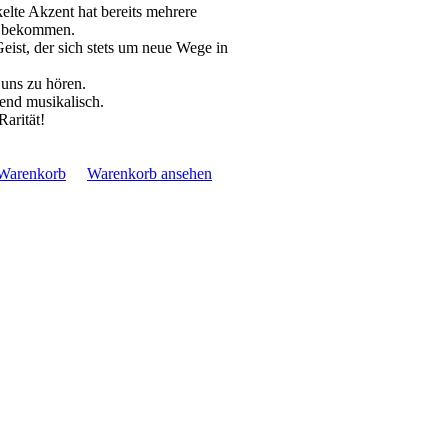
lte Akzent hat bereits mehrere
u bekommen.
Geist, der sich stets um neue Wege in
 uns zu hören.
hend musikalisch.
arität!
 Warenkorb
Warenkorb ansehen