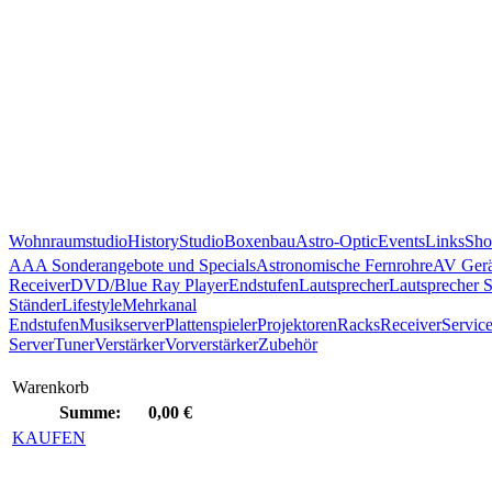
Wohnraumstudio
History
Studio
Boxenbau
Astro-Optic
Events
Links
Sho
AAA Sonderangebote und Specials
Astronomische Fernrohre
AV Gerä
Receiver
DVD/Blue Ray Player
Endstufen
Lautsprecher
Lautsprecher 
Ständer
Lifestyle
Mehrkanal
Endstufen
Musikserver
Plattenspieler
Projektoren
Racks
Receiver
Servic
Server
Tuner
Verstärker
Vorverstärker
Zubehör
Warenkorb
Summe:
0,00 €
KAUFEN