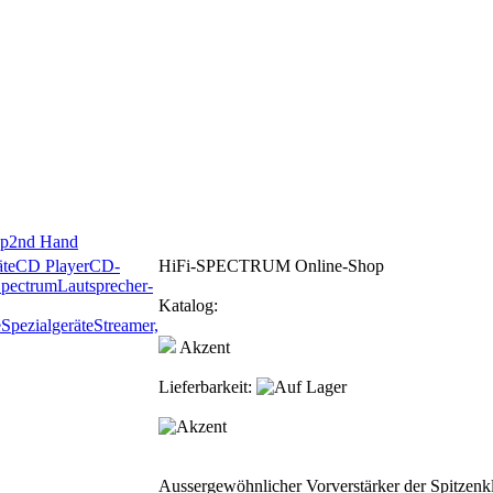
p
2nd Hand
te
CD Player
CD-
HiFi-SPECTRUM Online-Shop
Spectrum
Lautsprecher-
Katalog:
e
Spezialgeräte
Streamer,
Akzent
Lieferbarkeit:
Aussergewöhnlicher Vorverstärker der Spitzenk