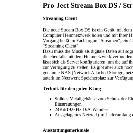
Pro-Ject Stream Box DS / St
Streaming Client
Die neue Stream Box DS ist ein Gerät, mit dem 
Computer-Heimnetzwerk holen und mit Ihrer Hi
Vorgang heißt im Fachjargon "Streamen", ein 
"Streaming Client".
Dazu muss die Musik als digitale Daten auf sog
die ebenfalls mit dem Heimnetzwerk verbunden
lässt sich als Server konfigurieren, um die auf
zur Verfügung zu stellen. Es gibt aber auch noc
genannte NAS (Network Attached Storage, netz
autark im Netzwerk Speicherplatz zur Verfügung
Technik für den guten Klang
Solides Metallgehäuse zum Schutz der El
Einstreuungen
24Bit/192kHz D/A-Wandler
Ausgelagertes Netzteil (im Lieferumfang 
Ausstattungsmerkmale