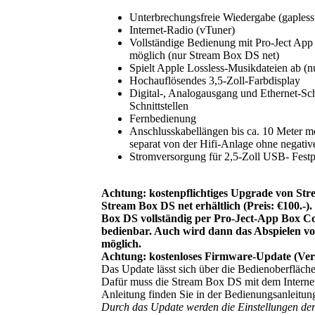
Unterbrechungsfreie Wiedergabe (gapless
Internet-Radio (vTuner)
Vollständige Bedienung mit Pro-Ject App
möglich (nur Stream Box DS net)
Spielt Apple Lossless-Musikdateien ab (
Hochauflösendes 3,5-Zoll-Farbdisplay
Digital-, Analogausgang und Ethernet-Sc
Schnittstellen
Fernbedienung
Anschlusskabellängen bis ca. 10 Meter mö
separat von der Hifi-Anlage ohne negati
Stromversorgung für 2,5-Zoll USB- Festp
Achtung: kostenpflichtiges Upgrade von St
Stream Box DS net erhältlich (Preis: €100.-
Box DS vollständig per Pro-Ject-App Box C
bedienbar. Auch wird dann das Abspielen vo
möglich.
Achtung: kostenloses Firmware-Update (Vers
Das Update lässt sich über die Bedienoberfläch
Dafür muss die Stream Box DS mit dem Internet
Anleitung finden Sie in der Bedienungsanleitun
Durch das Update werden die Einstellungen de