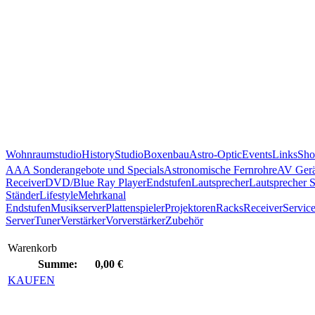
Wohnraumstudio
History
Studio
Boxenbau
Astro-Optic
Events
Links
Sho
AAA Sonderangebote und Specials
Astronomische Fernrohre
AV Gerä
Receiver
DVD/Blue Ray Player
Endstufen
Lautsprecher
Lautsprecher 
Ständer
Lifestyle
Mehrkanal
Endstufen
Musikserver
Plattenspieler
Projektoren
Racks
Receiver
Servic
Server
Tuner
Verstärker
Vorverstärker
Zubehör
Warenkorb
Summe:
0,00 €
KAUFEN