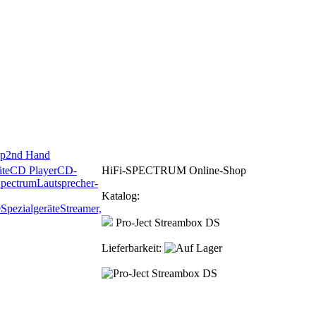
p
2nd Hand
te
CD Player
CD-
HiFi-SPECTRUM Online-Shop
Spectrum
Lautsprecher-
Katalog:
e
Spezialgeräte
Streamer,
Pro-Ject Streambox DS
Lieferbarkeit: