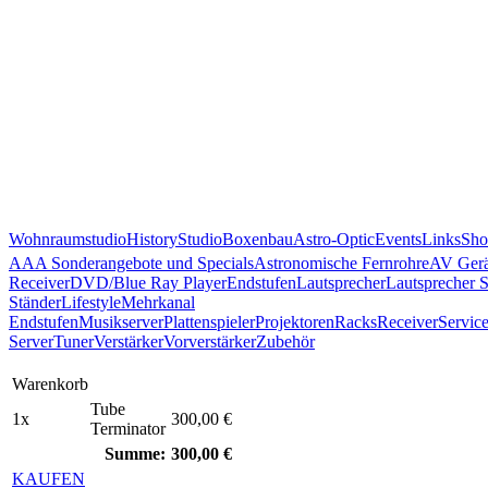
Wohnraumstudio
History
Studio
Boxenbau
Astro-Optic
Events
Links
Sho
AAA Sonderangebote und Specials
Astronomische Fernrohre
AV Gerä
Receiver
DVD/Blue Ray Player
Endstufen
Lautsprecher
Lautsprecher 
Ständer
Lifestyle
Mehrkanal
Endstufen
Musikserver
Plattenspieler
Projektoren
Racks
Receiver
Servic
Server
Tuner
Verstärker
Vorverstärker
Zubehör
Warenkorb
Tube
1x
300,00 €
Terminator
Summe:
300,00 €
KAUFEN