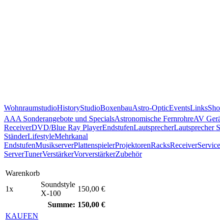
Wohnraumstudio
History
Studio
Boxenbau
Astro-Optic
Events
Links
Sho
AAA Sonderangebote und Specials
Astronomische Fernrohre
AV Gerä
Receiver
DVD/Blue Ray Player
Endstufen
Lautsprecher
Lautsprecher 
Ständer
Lifestyle
Mehrkanal
Endstufen
Musikserver
Plattenspieler
Projektoren
Racks
Receiver
Servic
Server
Tuner
Verstärker
Vorverstärker
Zubehör
Warenkorb
Soundstyle
1x
150,00 €
X-100
Summe:
150,00 €
KAUFEN